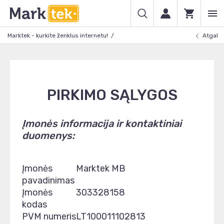
Marktek - kurkite ženklus internetu!
Atgal
PIRKIMO SĄLYGOS
Įmonės informacija ir kontaktiniai
duomenys:
Įmonės
Marktek MB
pavadinimas
Įmonės
303328158
kodas
PVM numeris
LT100011102813