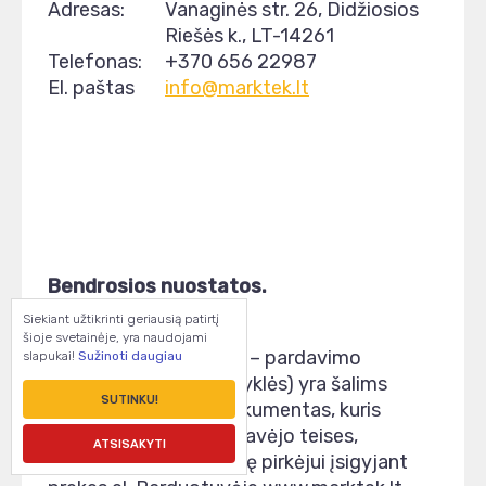
Adresas:
Vanaginės str. 26, Didžiosios
Riešės k., LT-14261
Telefonas:
+370 656 22987
El. paštas
info@marktek.lt
Bendrosios nuostatos.
Siekiant užtikrinti geriausią patirtį
šioje svetainėje, yra naudojami
1.1. Šios prekių pirkimo – pardavimo
slapukai!
Sužinoti daugiau
taisyklės (toliau – taisyklės) yra šalims
SUTINKU!
privalomas teisinis dokumentas, kuris
nustato pirkėjo ir pardavėjo teises,
ATSISAKYTI
pareigas ir atsakomybę pirkėjui įsigyjant