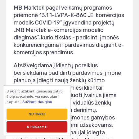
MB Marktek pagal veiksmų programos
priemonę
1
3.1.1-LVPA-K-860
„E. komercijos
modelis COVID-19“ įgyvendina projektą
„MB Marktek e-komercijos modelio
diegimas“, kurio tikslas -
padidinti įmonės
konkurencingumą ir pardavimus diegiant e-
komercijos sprendimus.
Atsižvelgdama į klientų poreikius
bei siekdama padidinti pardavimus, įmonė
planuoja įdiegti naują ženklų kūrimo
įrankį, kuriuo naudodamiesi klientai
Siekiant užtikrinti geriausią patirtį
galės patys susimodeliuoti įvairius jiems
šioje svetainėje, yra naudojami
reikalingus ženklus. Individualūs ženklų
slapukai!
Sužinoti daugiau
maketai, be papildomų derinimų,
SUTINKU!
automatiškai pateks į įmonės gamybos
procesą ir bus išsiunčiami užsakovams.
ATSISAKYTI
Įgyvendinus projektą, naujai įdiegta